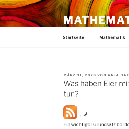
Zum
Inhalt
MATHEMAT
springen
Dr. Anja Baesch —— BBS Land
Startseite
Mathematik
VERÖFFENTLICHT
MÄRZ 31, 2020
VON
ANJA BA
AM
Was haben Eier mi
tun?
by
Ein wichtiger Grundsatz bei