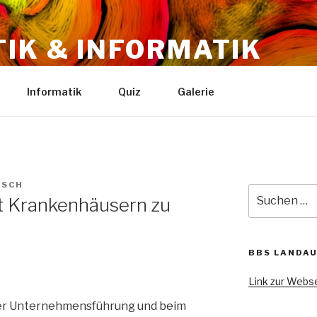
IK & INFORMATIK
au
Informatik
Quiz
Galerie
ESCH
Suche
t Krankenhäusern zu
nach:
BBS LANDA
Link zur Webse
 der Unternehmensführung und beim