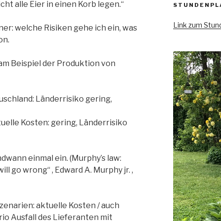
ht alle Eier in einen Korb legen.“
STUNDENPL
Link zum Stun
er: welche Risiken gehe ich ein, was
on.
am Beispiel der Produktion von
uschland: Länderrisiko gering,
ktuelle Kosten: gering, Länderrisiko
ndwann einmal ein. (Murphy’s law:
ll go wrong“ , Edward A. Murphy jr. ,
enarien: aktuelle Kosten / auch
o Ausfall des Lieferanten mit