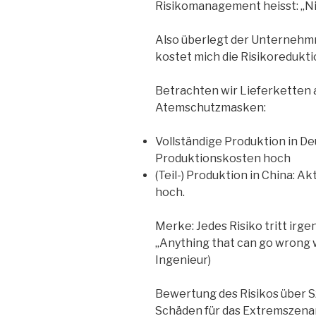
Risikomanagement heisst: „Nic
Also überlegt der Unternehmn
kostet mich die Risikoredukti
Betrachten wir Lieferketten 
Atemschutzmasken:
Vollständige Produktion in De
Produktionskosten hoch
(Teil-) Produktion in China: A
hoch.
Merke: Jedes Risiko tritt irge
„Anything that can go wrong wi
Ingenieur)
Bewertung des Risikos über Sz
Schäden für das Extremszenari