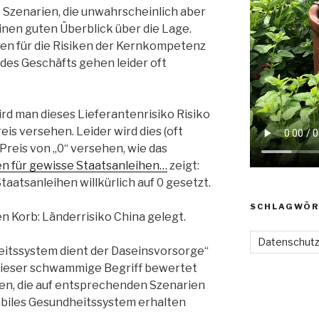
ge Szenarien, die unwahrscheinlich aber
inen guten Überblick über die Lage.
en für die Risiken der Kernkompetenz
 des Geschäfts gehen leider oft
rd man dieses Lieferantenrisiko Risiko
s versehen. Leider wird dies (oft
 Preis von „0“ versehen, wie das
en für gewisse Staatsanleihen…
zeigt:
Staatsanleihen willkürlich auf 0 gesetzt.
SCHLAGWÖR
den Korb: Länderrisiko China gelegt.
Datenschut
itssystem dient der Daseinsvorsorge“
h dieser schwammige Begriff bewertet
len, die auf entsprechenden Szenarien
tabiles Gesundheitssystem erhalten