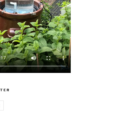
TER
z