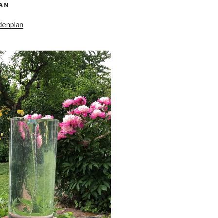
AN
denplan