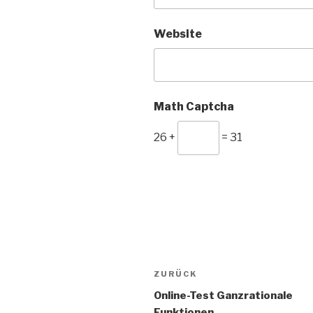
Website
Math Captcha
26 +
= 31
Beitragsnavigation
Vorheriger
ZURÜCK
Beitrag
Online-Test Ganzrationale
Funktionen